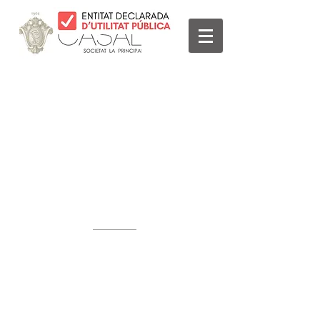
© 2023
CASAL SOCIETAT LA
PRINCIPAL
Rambla Nostra Senyora, 35-37
08720 Vilafranca del Penedès
Alt Penedès (Barcelona)