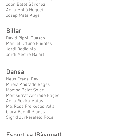
Joan Batet Sánchez
Anna Molló Huguet
Josep Mata Augé
Billar
David Ripoll Guasch
Manuel Ortuño Fuentes
Jordi Badia Via
Jordi Mestre Balart
Dansa
Neus Fransi Pey
Mireia Andrade Bages
Montse Bolet Soler
Montserrat Andrade Bages
Anna Rovira Matas
Ma. Rosa Freixedas Valls
Clara Bonfill Planas
Sigrid Junkersfeld Roca
Esportiva (Bàsquet)