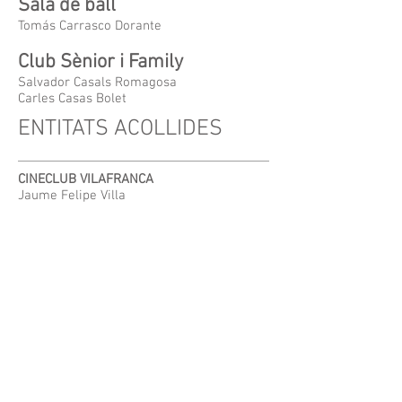
Sala de ball
Tomás Carrasco Dorante
Club Sènior i Family
Salvador Casals Romagosa
Carles Casas Bolet
ENTITATS ACOLLIDES
CINECLUB VILAFRANCA
Jaume Felipe Villa
http://cineclubvila.cat
CLUB DIAFRAGMA
Josep Manel Agustí Aguilar
https://www.facebook.com/groups/clubdia
fragma
SWING VILAFRANCA
Xavier Navarro Domènech
https://swingvilafranca.cat
ESCOLA DE SARDANES VISCA!