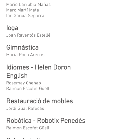
Mario Larrubia Mañas
Marc Martí Mata
Ian Garcia Segarra
Ioga
Joan Raventós Estellé
Gimnàstica
Maria Poch Arenas
Idiomes - Helen Doron
English
Rosemay Chehab
Raimon Escofet Güell
Restauració de mobles
Jordi Gual Rafecas
Robòtica - Robotix Penedès
Raimon Escofet Güell