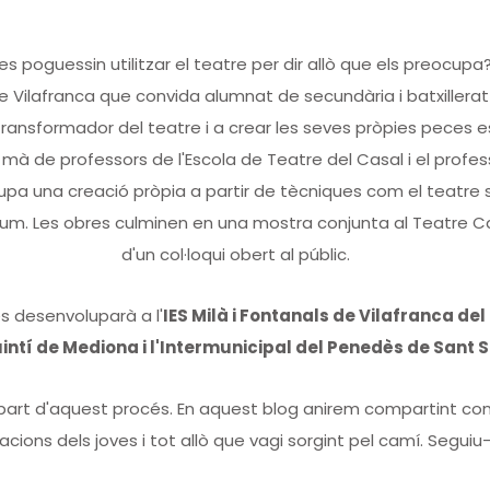
ves poguessin utilitzar el teatre per dir allò que els preocup
e Vilafranca que convida alumnat de secundària i batxillerat
 transformador del teatre i a crear les seves pròpies peces 
 mà de professors de l'Escola de Teatre del Casal i el profess
a una creació pròpia a partir de tècniques com el teatre so
 fòrum. Les obres culminen en una mostra conjunta al Teatre
d'un col·loqui obert al públic.
es desenvoluparà a l'
IES Milà i Fontanals de Vilafranca del 
intí de Mediona i l'Intermunicipal del Penedès de Sant 
art d'aquest procés. En aquest blog anirem compartint com
eacions dels joves i tot allò que vagi sorgint pel camí. Seguiu