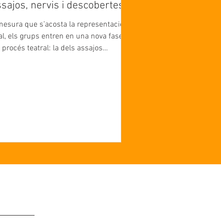
sajos, nervis i descobertes
mesura que s’acosta la representació
al, els grups entren en una nova fase
 procés teatral: la dels assajos
ensos, la memorització, les proves
scenografia i també la gestió dels
vis. I és precisament en aquest
ment quan comencen a aparèixer
ltes de les coses més interessants del
jecte. Toca definir temàtiques per
struïr l'obra final Alguns alumnes han
mençat a aprendre’s les primeres
cenes de memòria amb una implicació
lt positiva i amb ganes