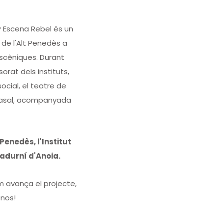
a? Escena Rebel és un
 de l'Alt Penedès a
escèniques. Durant
orat dels instituts,
cial, el teatre de
 Casal, acompanyada
Penedès, l'Institut
Sadurní d'Anoia.
 avança el projecte,
-nos!