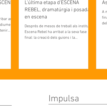
ESCENA
L'última etapa d'ESCENA
As
REBEL, dramatúrgia i posada
A 
en escena
fin
rribar amb
del
el diumenge
Després de mesos de treball als instituts,
int
tenir
Escena Rebel ha arribat a la seva fase
d’e
i i
final: la creació dels guions i la
ner
el públic.
construcció de les peces teatrals que els
mo
Fontanals
alumnes han presentat al Teatre Casal. Un
mo
ó pròpia
procés intens que ha permès als joves
pro
mnes de
passar de les primeres dinàmiques de joc
con
l'obra "Un
teatral i recerca històrica a convertir-se
co
en creadors de les seves pròpies
es
tat dels
històries. A partir de les reflexions
mo
generades a l'aula, els grups van iniciar
un treball d'introspecció per identificar qu
Impulsa