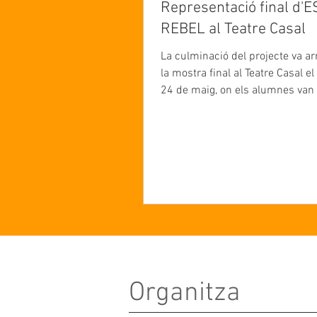
Representació final d'
REBEL al Teatre Casal
La culminació del projecte va a
la mostra final al Teatre Casal 
24 de maig, on els alumnes van 
l'oportunitat de pujar a l'escenar
compartir la seva feina davant d
Els alumnes de l'Institut Milà i 
van representar l'obra de creaci
"El mateix de sempre" i els alu
l'IE Sant Quintí van representar 
joc macabre". La jornada va ser tot un èxit
i va posar de manifest la capaci
joves per analitzar crí
Organitza