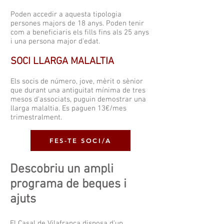
Poden accedir a aquesta tipologia
persones majors de 18 anys. Poden tenir
com a beneficiaris els fills fins als 25 anys
i una persona major d'edat.
SOCI LLARGA MALALTIA
Els socis de número, jove, mèrit o sènior
que durant una antiguitat mínima de tres
mesos d'associats, puguin demostrar una
llarga malaltia. Es paguen 13€/mes
trimestralment.
FES-TE SOCI/A
Descobriu un ampli
programa de beques i
ajuts
El Casal de Vilafranca disposa d'un