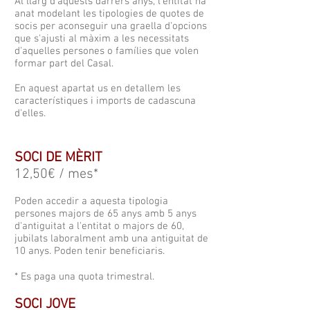
Al llarg d'aquests darrers anys, l'entitat ha
anat modelant les tipologies de quotes de
socis per aconseguir una graella d'opcions
que s'ajusti al màxim a les necessitats
d'aquelles persones o famílies que volen
formar part del Casal.
En aquest apartat us en detallem les
característiques i imports de cadascuna
d'elles.
SOCI DE MÈRIT
12,50€ / mes*
Poden accedir a aquesta tipologia
persones majors de 65 anys amb 5 anys
d'antiguitat a l'entitat o majors de 60,
jubilats laboralment amb una antiguitat de
10 anys. Poden tenir beneficiaris.
* Es paga una quota trimestral.
SOCI JOVE