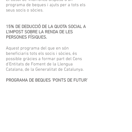
programa de beques i ajuts per a tots els
seus socis o sòcies.
15% DE DEDUCCIÓ DE LA QUOTA SOCIAL A
L'IMPOST SOBRE LA RENDA DE LES
PERSONES FÍSIQUES.
Aquest programa del que en són
beneficiaris tots els socis i sòcies, és
possible gràcies a formar part del Cens
d'Entitats de Foment de la Llengua
Catalana, de la Generalitat de Catalunya.
PROGRAMA DE BEQUES 'PONTS DE FUTUR'
Aquest programa de suport a famílies
amb una renda familiar disponible que els
situa en risc d'exclusió és possible
gràcies
a les aportacions individuals de
socis i sòcies, empreses i el suport
d’institucions com la Fundació Pinnae o
CaixaBank,
entre altres.