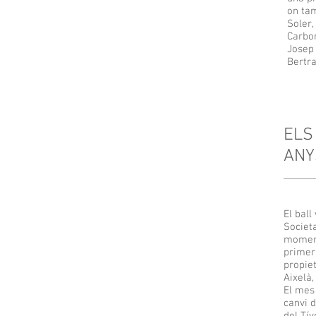
on tam
Soler,
Carbon
Josep 
Bertr
ELS
ANY
El ball
Societa
moment
primer
propiet
Aixelà,
El mes
canvi d