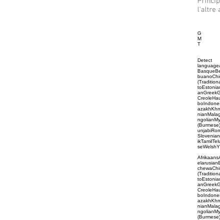
Princip
l'altre 
G
M
T
Detect
languageA
BasqueBe
buanoChic
(Traditio
toEstonia
anGreekGu
CreoleHa
boIndone
azakhKhm
nianMala
ngolianM
(Burmese
unjabiRo
Slovenia
ikTamilTe
seWelshY
Afrikaan
elarusia
chewaChin
(Traditio
toEstonia
anGreekGu
CreoleHa
boIndone
azakhKhm
nianMala
ngolianM
(Burmese