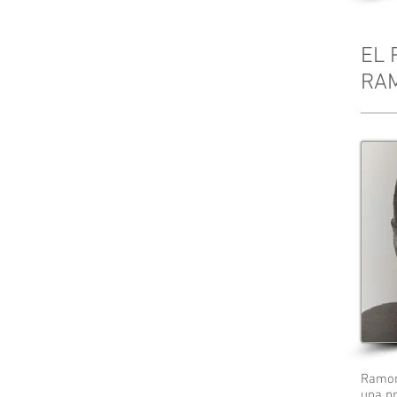
EL 
RA
Ramon
una pr