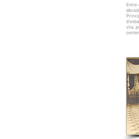
Entre 
dècade
Princi
d'esba
vila, 
centen