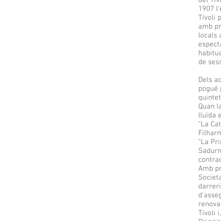
del Tív
1907 l'
Tívoli 
amb pr
locals 
espect
habitua
de ses
Dels a
pogué 
quinte
Quan l
lluïda
"La Cat
Filhar
"La Pr
Sadurn
contra
Amb pro
Societa
darreri
d'asseg
renovar
Tívoli 