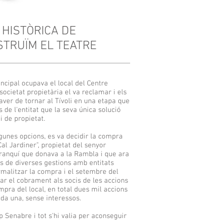
A HISTÒRICA DE
NSTRUÏM EL TEATRE
incipal ocupava el local del Centre
societat propietària el va reclamar i els
haver de tornar al Tívoli en una etapa que
de l'entitat que la seva única solució
i de propietat.
gunes opcions, es va decidir la compra
al Jardiner", propietat del senyor
afranquí que donava a la Rambla i que ara
s de diverses gestions amb entitats
formalitzar la compra i el setembre del
iar el cobrament als socis de les accions
mpra del local, en total dues mil accions
da una, sense interessos.
p Senabre i tot s'hi valia per aconseguir