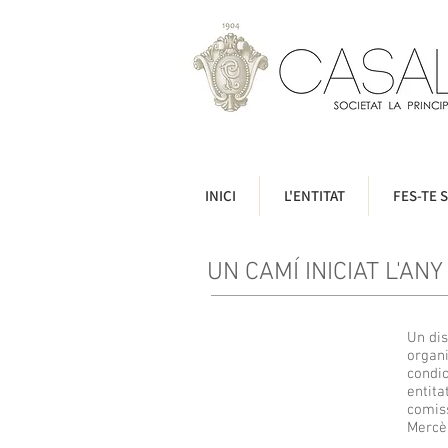
INICI
L'ENTITAT
FES-TE S
UN CAMÍ INICIAT L'ANY
Un dis
organi
condic
entita
comiss
Mercè 