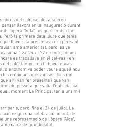
 obres del saló casalista ja eren
a pensar llavors en la inauguració durant
amb l'òpera "Aida", pel que sembla tan
. Però la primera data lliure que tenia
 que llavors la presentava era per sant
aular, amb anterioritat, però, es va
ovisional", va ser el 27 de març, diada
ncara es treballava en el cel-ras i en
s del saló, tampoc no hi havia encara
ell dia tothom va poder veure aquell nou
en les cròniques que van ser dues mil
que s'hi van fer presents i que van
ntims de pesseta que valia l'entrada, cal
quell moment La Principal tenia uns mil
rribaria, però, fins el 24 de juliol. La
cació exigia una celebració adient, de
e una representació de l'òpera "Aida",
 amb caire de grandiositat.