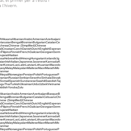
al, el primer per a l'estiu i
a l'hivern.
frikaansAlbanianArabicArmenianAzerbaijani
larusianBengaliBosnianBulgarianCatalanCe
hewaChinese (Simplified)Chinese
nal)CroatianCzechDanishDutchEnglishEsperan
nFilipinoFinnishFrenchGalicianGeorgianGerm
jaratiHaitian
usaHebrewHindiHmongHungarianIcelandicIg
sianIrishItalianJapaneseJavaneseKannadaK
erKoreanLaoLatinLatvianLithuanianMacedo
gasyMalayMalayalamMalteseMaoriMarathiMo
yanmar
)NepaliNorwegianPersianPolishPortugueseP
manianRussianSerbianSesothoSinhalaSlovak
nSomaliSpanishSundaneseSwahiliSwedishTaj
luguThaiTurkishUkrainianUrduUzbekVietname
iddishYorubaZulu
sAlbanianArabicArmenianAzerbaijaniBasqueB
nBengaliBosnianBulgarianCatalanCebuanoChi
ese (Simplified)Chinese
nal)CroatianCzechDanishDutchEnglishEsperan
nFilipinoFinnishFrenchGalicianGeorgianGerm
jaratiHaitian
usaHebrewHindiHmongHungarianIcelandicIg
sianIrishItalianJapaneseJavaneseKannadaK
erKoreanLaoLatinLatvianLithuanianMacedo
gasyMalayMalayalamMalteseMaoriMarathiMo
yanmar
)NepaliNorwegianPersianPolishPortugueseP