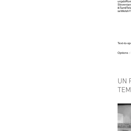
unjabiRo
Slovenia
ikTamilTe
seWelshY
Text-to-sp
Options :
UN 
TEM