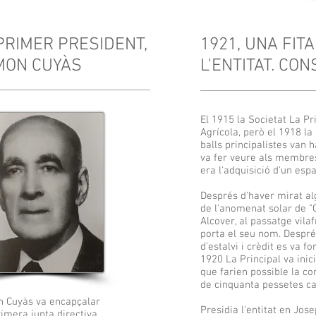
PRIMER PRESIDENT,
1921, UNA FIT
MON CUYÀS
L'ENTITAT. CO
El 1915 la Societat La Pr
Agrícola, però el 1918 la 
balls principalistes van 
va fer veure als membres 
era l'adquisició d'un espa
Després d'haver mirat al
de l'anomenat solar de "C
Alcover, al passatge vil
porta el seu nom. Despré
d'estalvi i crèdit es va 
1920 La Principal va inic
que farien possible la co
de cinquanta pessetes ca
 Cuyàs va encapçalar
Presidia l'entitat en Jose
imera junta directiva