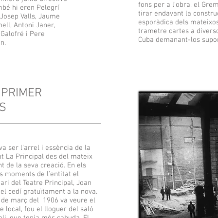
fons per a l'obra, el Grem
bé hi eren Pelegrí
tirar endavant la constru
 Josep Valls, Jaume
esporàdica dels mateixos 
ell, Antoni Janer,
trametre cartes a divers
Galofré i Pere
Cuba demanant-los supor
an.
 PRIMER
S
 va ser l'arrel i essència de la
t La Principal des del mateix
 de la seva creació. En els
s moments de l'entitat el
ari del Teatre Principal, Joan
 el cedí gratuïtament a la nova.
 de març del 1906 va veure el
e local, fou el lloguer del saló