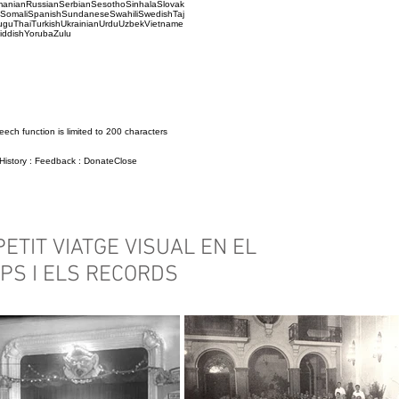
manianRussianSerbianSesothoSinhalaSlovak
nSomaliSpanishSundaneseSwahiliSwedishTaj
luguThaiTurkishUkrainianUrduUzbekVietname
iddishYorubaZulu
eech function is limited to 200 characters
 History : Feedback : DonateClose
PETIT VIATGE VISUAL EN EL
PS I ELS RECORDS