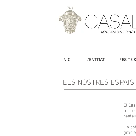
INICI
L'ENTITAT
FES-TE S
ELS NOSTRES ESPAIS
El Cas
format
restau
Un pat
gràcie