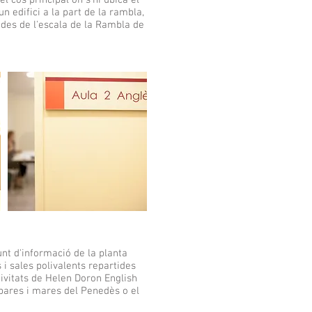
l cos principal on s'hi ubica el
 un edifici a la part de la rambla,
 des de l'escala de la Rambla de
punt d'informació de la planta
s i sales polivalents repartides
tivitats de Helen Doron English
 pares i mares del Penedès o el