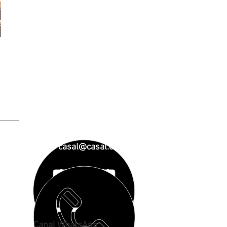
casal@casal.org
93 890 01 23
Canal WhatsApp