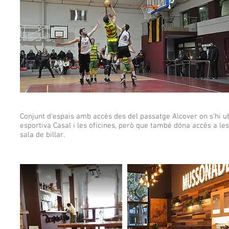
Conjunt d'espais amb accés des del passatge Alcover on s'hi ubi
esportiva Casal i les oficines, però que també dóna accés a les
sala de billar.