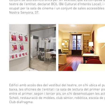
Conjunt de dos edificis units per un vestíbul, que es composa de
teatre de l'entitat, declarat BCIL (Bé Cultural d'Interès Local), i
ocupat per la sala de cinema i un conjunt de sales accessibles
Nostra Senyora, 37.
Edifici amb accés des del vestíbul del teatre, on s'hi ubica el 
baixa, les oficines de l'entitat i la sala de lectura del primer pi
entre el primer, segon i tercer pis, on s'hi desenvolupen les ac
Scholl, restauració de mobles, club sènior, robòtica, escola de
Club diafragma.