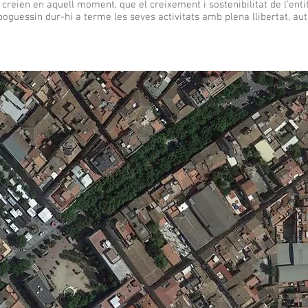
 creien en aquell moment, que el creixement i sostenibilitat de l'enti
 poguessin dur-hi a terme les seves activitats amb plena llibertat