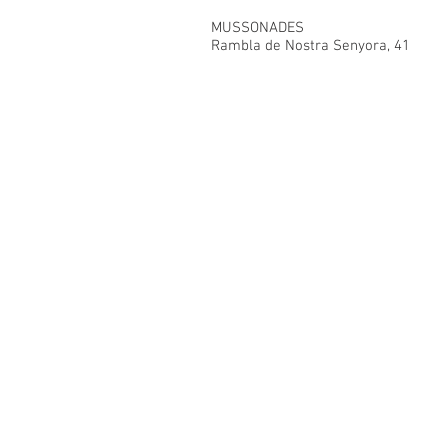
MUSSONADES
Rambla de Nostra Senyora, 41
© 2023
CASAL SOCIETAT LA PRINCIPAL
Rambla Nostra Senyora, 35-37
08720 Vilafranca del Penedès
Alt Penedès (Barcelona)
HORARI D'ATENCIÓ
Setembre a Juny
Dilluns i dimecres de 17 a 20 h
Dimarts, dijous i divendres de 10h a 13h
Juliols de 10 a 13 h