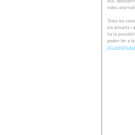
Així, descobri
vides alternat
Totes les clas
els dimarts i 
ha la possibil
poden fer a le
oficines@casa