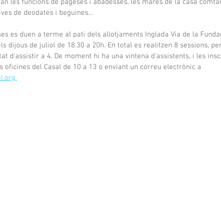
ran les funcions de pageses i abadesses, les mares de la casa comtal 
ives de deodates i beguines...
ses es duen a terme al pati dels allotjaments Inglada Via de la Funda
els dijous de juliol de 18.30 a 20h. En total es realitzen 8 sessions, p
itat d'assistir a 4. De moment hi ha una vintena d'assistents, i les insc
s oficines del Casal de 10 a 13 o enviant un correu electrònic a 
l.org.