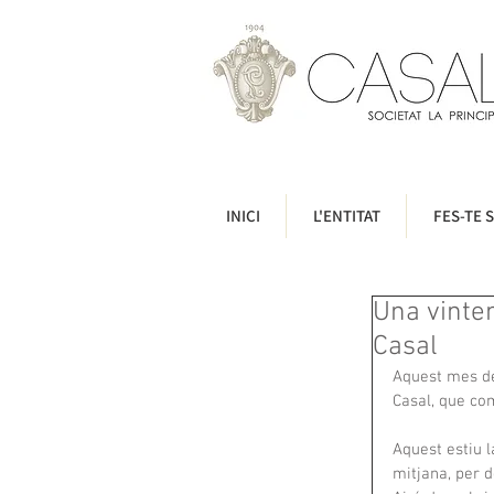
INICI
L'ENTITAT
FES-TE S
Una vinten
Casal
Aquest mes de 
Casal, que co
Aquest estiu l
mitjana, per d