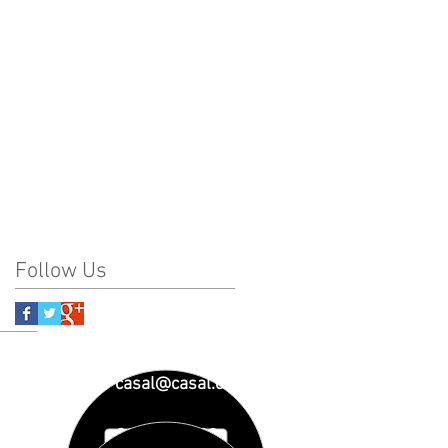
Follow Us
casal@casal.org
93 890 01 23