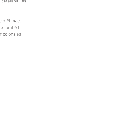
catalana, les 
ció Pinnae, 
erò també hi 
ripcions es 