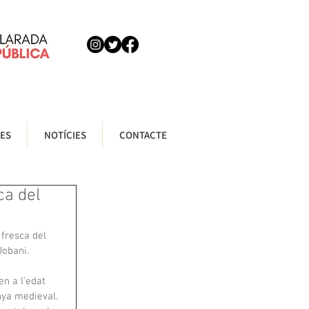
ES
NOTÍCIES
CONTACTE
ca del
 fresca del 
Jobani.
n a l'edat 
nya medieval. 