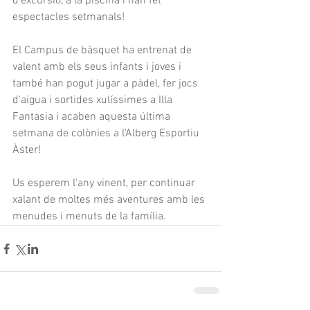
d'excursió, a la piscina i han fet 
espectacles setmanals!
El Campus de bàsquet ha entrenat de 
valent amb els seus infants i joves i 
també han pogut jugar a pàdel, fer jocs 
d'aigua i sortides xulíssimes a Illa 
Fantasia i acaben aquesta última 
setmana de colònies a l'Alberg Esportiu 
Àster!
Us esperem l'any vinent, per continuar 
xalant de moltes més aventures amb les 
menudes i menuts de la família.