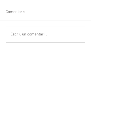
Comentaris
Escriu un comentari...
Follow Us
© 2023
CASAL SOCIETAT LA
PRINCIPAL
Rambla Nostra Senyora, 35-37
08720 Vilafranca del Penedès
Alt Penedès (Barcelona)