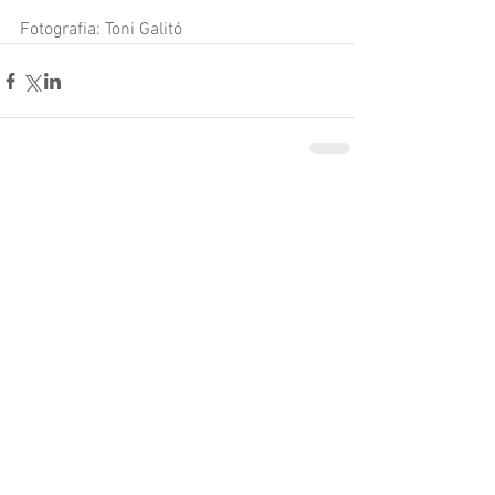
Fotografia: Toni Galitó
Comentaris
Escriu un comentari...
Follow Us