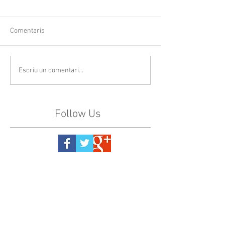
Comentaris
Escriu un comentari...
Follow Us
© 2023
CASAL SOCIETAT LA
PRINCIPAL
Rambla Nostra Senyora, 35-37
08720 Vilafranca del Penedès
Alt Penedès (Barcelona)