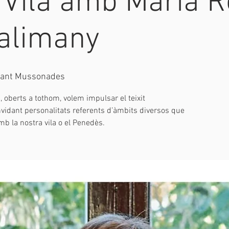
 Vila amb Maria 
alimany
rant Mussonades
 oberts a tothom, volem impulsar el teixit
onvidant personalitats referents d’àmbits diversos que
b la nostra vila o el Penedès.