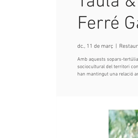
Taula &
Ferré G
dc., 11 de març
  |  
Restau
Amb aquests sopars-tertúlia,
sociocultural del territori c
han mantingut una relació am