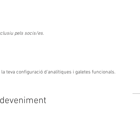
clusiu pels socis/es.
a teva configuració d'analítiques i galetes funcionals.
sdeveniment