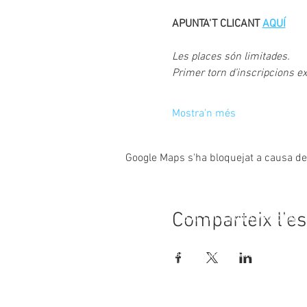
APUNTA'T CLICANT
AQUÍ
Les places són limitades. 
Primer torn d’inscripcions ex
Mostra'n més
Google Maps s'ha bloquejat a causa de l
Comparteix l'e
© 2023
CASAL SOCIETAT LA PRINCIPAL
Rambla Nostra Senyora, 35-37
08720 Vilafranca del Penedès
Alt Penedès (Barcelona)
HORARI D'ATENCIÓ