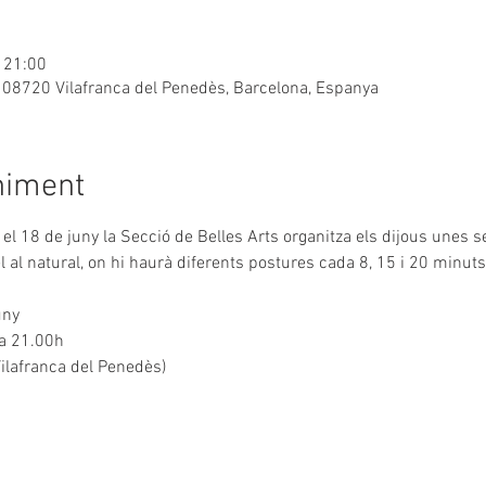
– 21:00
8, 08720 Vilafranca del Penedès, Barcelona, Espanya
niment
s el 18 de juny la Secció de Belles Arts organitza els dijous unes s
 al natural, on hi haurà diferents postures cada 8, 15 i 20 minuts
uny
 a 21.00h
Vilafranca del Penedès)