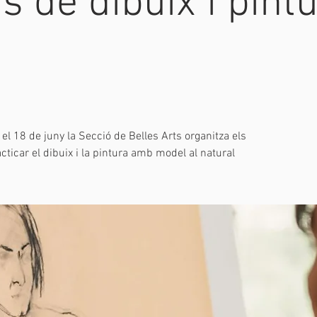
s de dibuix i pin
 el 18 de juny la Secció de Belles Arts organitza els
ticar el dibuix i la pintura amb model al natural