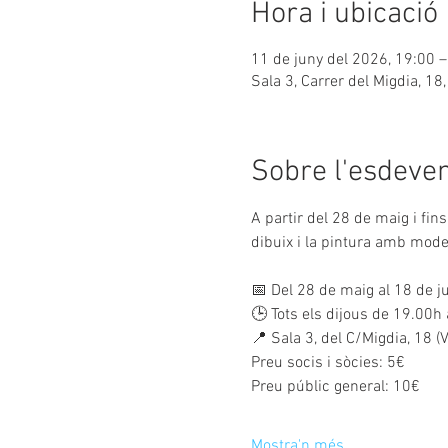
Hora i ubicació
11 de juny del 2026, 19:00 
Sala 3, Carrer del Migdia, 1
Sobre l'esdeve
A partir del 28 de maig i fin
dibuix i la pintura amb model
📅 Del 28 de maig al 18 de j
🕒 Tots els dijous de 19.00h
📍 Sala 3, del C/Migdia, 18 (
Preu socis i sòcies: 5€
Preu públic general: 10€
Mostra'n més