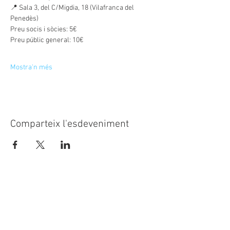
📍 Sala 3, del C/Migdia, 18 (Vilafranca del 
Penedès)
Preu socis i sòcies: 5€
Preu públic general: 10€
Mostra'n més
Comparteix l'esdeveniment
© 2023
CASAL SOCIETAT LA
PRINCIPAL
Rambla Nostra Senyora, 35-37
08720 Vilafranca del Penedès