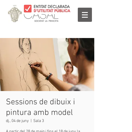
Sessions de dibuix i
pintura amb model
dj., 04 de juny
  |  
Sala 3
A partir del 28 de maig i fins el 18 de juny la