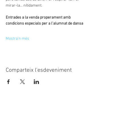
mirar-la… nítidament.
Entrades a la venda properament amb 
condicions especials per a l’alumnat de dansa
Mostra'n més
Comparteix l'esdeveniment
© 2023
CASAL SOCIETAT LA
PRINCIPAL
Rambla Nostra Senyora, 35-37
08720 Vilafranca del Penedès