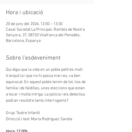
Hora i ubicació
20 de juny del 2026, 12:00 – 13:30
Casal Societat La Principal, Rambla de Nostra
Senyora, 37, 08720 Vilafranca del Penedès,
Barcelona, Espanya
Sobre l'esdeveniment
Qui digui que la vida en un poble petit és molt 
tranquil·la i que no hi passa mai res, va ben 
equivocat. En aquest poble tenim de tot, lios de 
família i de faldilles, unes eleccions que estan 
a tocar i molta intriga. La policia i els detectius 
podran resoldre tants interrogants?
Grup: Teatre Infantil
Direcció i text: María Rodríguez Sandía
Hora: 12.00h