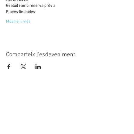
Gratuït i amb reserva prèvia
Places limitades
Mostra'n més
Comparteix l'esdeveniment
© 2023
CASAL SOCIETAT LA
PRINCIPAL
Rambla Nostra Senyora, 35-37
08720 Vilafranca del Penedès
Alt Penedès (Barcelona)