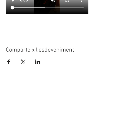
Comparteix l'esdeveniment
© 2023
CASAL SOCIETAT LA
PRINCIPAL
Rambla Nostra Senyora, 35-37
08720 Vilafranca del Penedès
Alt Penedès (Barcelona)
HORARI D'ATENCIÓ