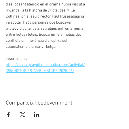
dies, posant atenció en el drama humà viscut a 
Rwanda i a la història de l'Hôtel des Mille 
Collines, on el seu director Paul Rusesabagina 
va acollir 1.268 persones que buscaven 
protecció durant els salvatges enfrontaments 
entre hutus i tutsis. Buscarem els motius del 
conflicte en l'herència disruptiva del 
colonialisme alemany i belga.
Inscripcions: 
https://casal.playoffinformatica.com/activitat/
385/HISTORIES-AMB-IMATGES-2025-26/
Comparteix l'esdeveniment