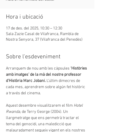
Hora i ubicació
17 de des. del 2025, 10:30 – 12:30
Sala Zazie Casal de Vilafranca, Rambla de
Nostra Senyora, 37 (Vilafranca del Penedès)
Sobre l'esdeveniment
Arranquem de nou amb les càpsules 
‘Històries 
amb imatges’
de la mà del nostre professor 
d’Història Marc Jobani.
 L’últim dimecres de 
cada mes, aprendrem sobre algún fet històric 
a través del cinema. 
Aquest desembre visualitzarem el film 
Hotel 
Rwanda
, de Terry George (2004). Un 
llargmetratge que ens permetrà tractar el 
tema del genocidi, una maledicció que 
malauradament segueix vigent en els nostres 