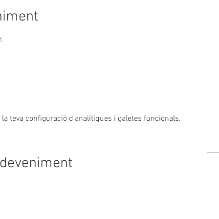
niment
.
a teva configuració d'analítiques i galetes funcionals.
sdeveniment