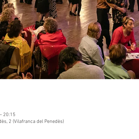
– 20:15
edès, 2 (Vilafranca del Penedès)