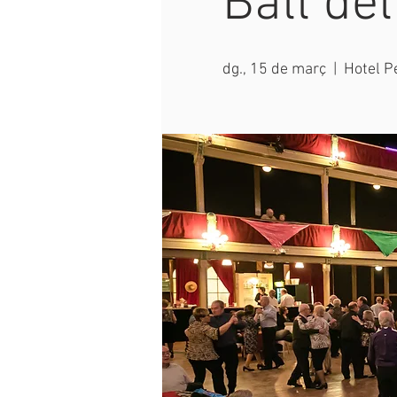
Ball de
dg., 15 de març
  |  
Hotel Pe