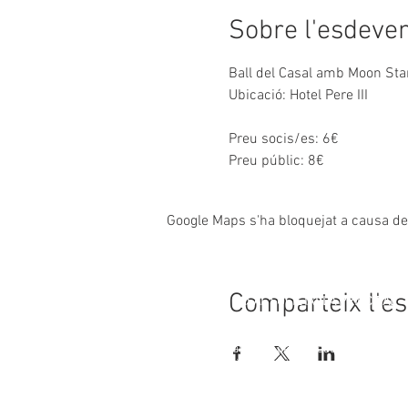
Sobre l'esdeve
Ball del Casal amb Moon Star
Ubicació: Hotel Pere III
Preu socis/es: 6€
Preu públic: 8€
Google Maps s'ha bloquejat a causa de l
Comparteix l'e
© 2023
CASAL SOCIETAT LA PRINCIPAL
Rambla Nostra Senyora, 35-37
08720 Vilafranca del Penedès
Alt Penedès (Barcelona)