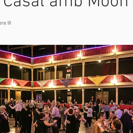
l Casal amb Moon
re III