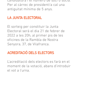
candidatura i el número de soci o sòcia.
Per al càrrec de president/a cal una
antiguitat mínima de 5 anys.
LA JUNTA ELECTORAL
El sorteig per constituir la Junta
Electoral serà el dia 21 de febrer de
2022 a les 20h, al primer pis de les
oficines de la Rambla de Nostra
Senyora, 37, de Vilafranca.
ACREDITACIÓ DELS ELECTORS
L’acreditació dels electors es farà en el
moment de la votació, abans d’introduir
el vot a l’urna.