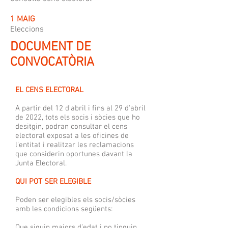
1 MAIG
Eleccions
DOCUMENT DE
CONVOCATÒRIA
EL CENS ELECTORAL
A partir del 12 d’abril i fins al 29 d'abril
de 2022, tots els socis i sòcies que ho
desitgin, podran consultar el cens
electoral exposat a les oficines de
l’entitat i realitzar les reclamacions
que considerin oportunes davant la
Junta Electoral.
QUI POT SER ELEGIBLE
Poden ser elegibles els socis/sòcies
amb les condicions següents:
Que siguin majors d’edat i no tinguin