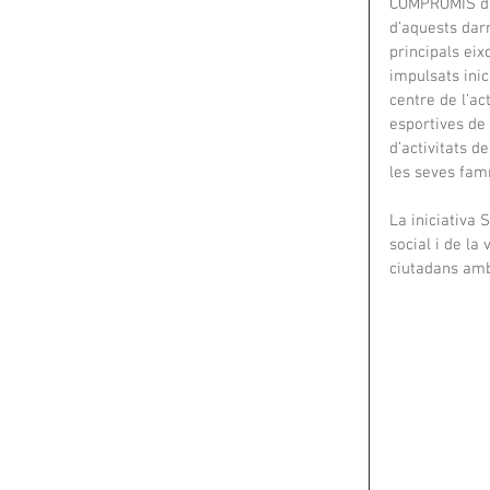
COMPROMÍS del 
d’aquests darr
principals ei
impulsats inic
centre de l’ac
esportives de 
d’activitats d
les seves famí
La iniciativa 
social i de la
ciutadans amb