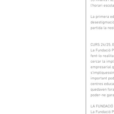
53 infants i l
l’horari escola
La primera edi
desestigmació 
partida la nos
CURS 24/25. 
La Fundació P
fent-lo realit
cercar la impl
empresarial qu
s’impliquessi
important pode
centres educat
quedaven fora 
poder-ne gara
LA FUNDACIÓ
La Fundació P