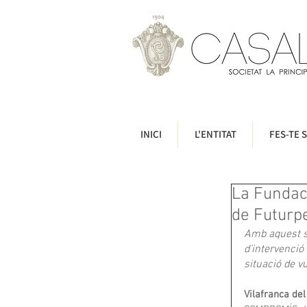
INICI
L'ENTITAT
FES-TE S
La Fundac
de Futurpe
Amb aquest su
d’intervenció 
situació de vu
Vilafranca de