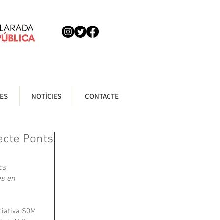
ES
NOTÍCIES
CONTACTE
ecte Ponts
cs 
es en 
iciativa SOM 