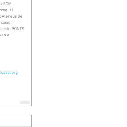
va SOM 
regut i 
d’Ateneus de 
socis i 
projecte PONTS 
xen a 
casal.org