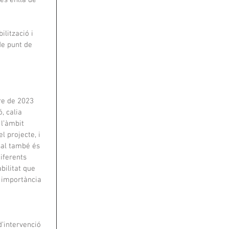
és enllà de 
ilització i 
de punt de 
re de 2023 
, calia 
 l’àmbit 
l projecte, i 
sal també és 
iferents 
bilitat que 
n importància 
’intervenció 