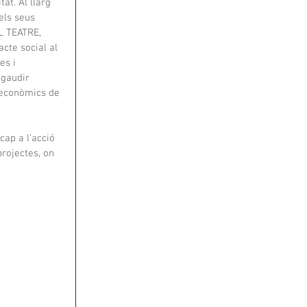
at. Al llarg 
els seus 
L TEATRE, 
cte social al 
es i 
 gaudir 
 econòmics de 
ap a l’acció 
projectes, on 