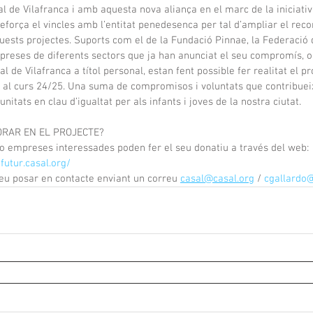
al de Vilafranca i amb aquesta nova aliança en el marc de la iniciati
orça el vincles amb l’entitat penedesenca per tal d’ampliar el recor
uests projectes. Suports com el de la Fundació Pinnae, la Federació 
preses de diferents sectors que ja han anunciat el seu compromís, o 
al de Vilafranca a títol personal, estan fent possible fer realitat el 
al curs 24/25. Una suma de compromisos i voluntats que contribuei
unitats en clau d’igualtat per als infants i joves de la nostra ciutat.
ORAR EN EL PROJECTE?
o empreses interessades poden fer el seu donatiu a través del web: 
futur.casal.org/
u posar en contacte enviant un correu
casal@casal.org
 / 
cgallardo@