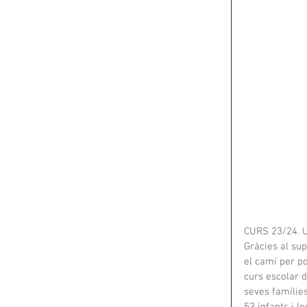
CURS 23/24. 
Gràcies al su
el camí per po
curs escolar d
seves famílie