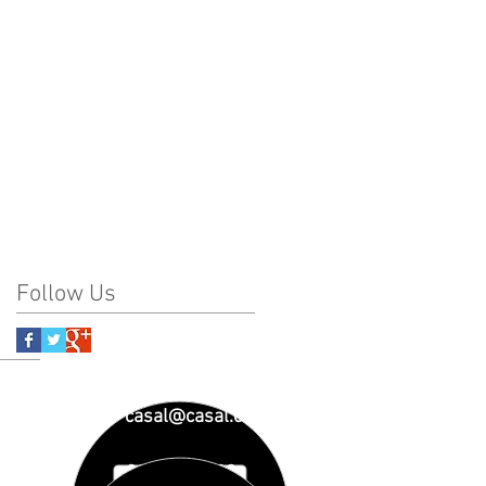
Follow Us
casal@casal.org
93 890 01 23