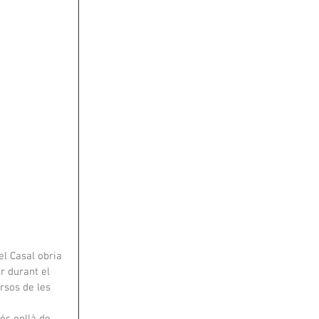
l Casal obria 
r durant el 
rsos de les 