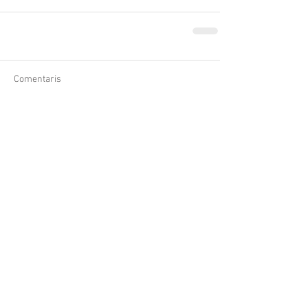
Comentaris
Ja no es poden afegir comentaris en
aquesta entrada. Contacta amb el
propietari del lloc per obtenir més
informació.
Follow Us