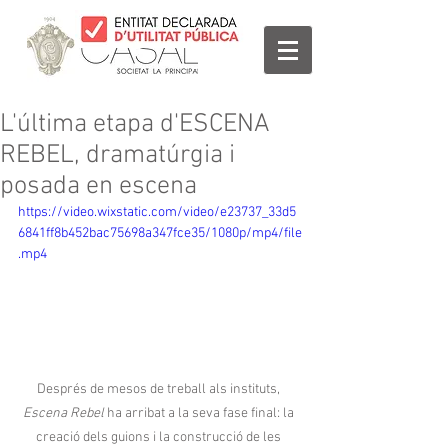
L'última etapa d'ESCENA
REBEL, dramatúrgia i
posada en escena
https://video.wixstatic.com/video/e23737_33d5
6841ff8b452bac75698a347fce35/1080p/mp4/file
.mp4
Després de mesos de treball als instituts, 
Escena Rebel
 ha arribat a la seva fase final: la 
creació dels guions i la construcció de les 