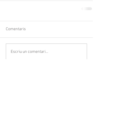
Comentaris
Escriu un comentari...
Follow Us
© 2023
CASAL SOCIETAT LA
PRINCIPAL
Rambla Nostra Senyora, 35-37