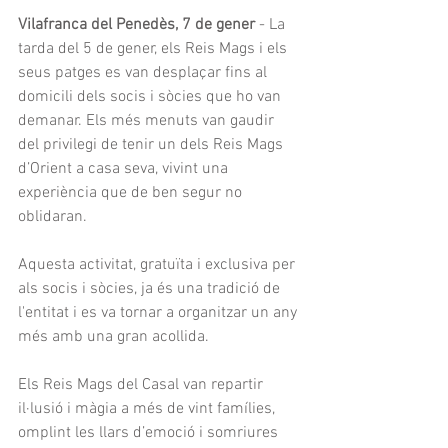
Vilafranca del Penedès, 7 de gener
 - La 
tarda del 5 de gener, els Reis Mags i els 
seus patges es van desplaçar fins al 
domicili dels socis i sòcies que ho van 
demanar. Els més menuts van gaudir 
del privilegi de tenir un dels Reis Mags 
d’Orient a casa seva, vivint una 
experiència que de ben segur no 
oblidaran.
Aquesta activitat, gratuïta i exclusiva per 
als socis i sòcies, ja és una tradició de 
l'entitat i es va tornar a organitzar un any 
més amb una gran acollida. 
Els Reis Mags del Casal van repartir 
il·lusió i màgia a més de vint famílies, 
omplint les llars d’emoció i somriures 